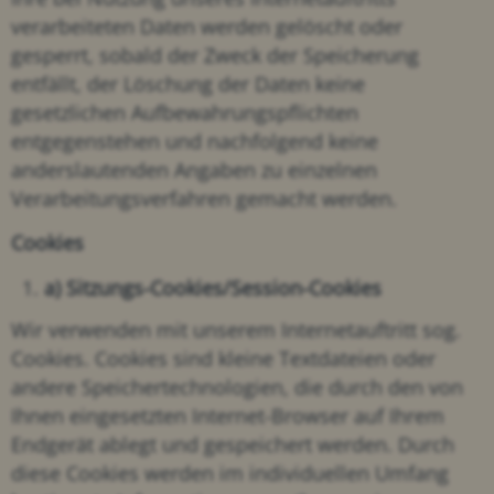
verarbeiteten Daten werden gelöscht oder
gesperrt, sobald der Zweck der Speicherung
entfällt, der Löschung der Daten keine
gesetzlichen Aufbewahrungspflichten
entgegenstehen und nachfolgend keine
anderslautenden Angaben zu einzelnen
Verarbeitungsverfahren gemacht werden.
Cookies
a) Sitzungs-Cookies/Session-Cookies
Wir verwenden mit unserem Internetauftritt sog.
Cookies. Cookies sind kleine Textdateien oder
andere Speichertechnologien, die durch den von
Ihnen eingesetzten Internet-Browser auf Ihrem
Endgerät ablegt und gespeichert werden. Durch
diese Cookies werden im individuellen Umfang