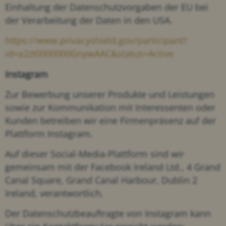
Einhaltung der Datenschutzvorgaben der EU bei
der Verarbeitung der Daten in den USA.
https://www.privacyshield.gov/participant?
id=a2zt0000000GnywAAC&status=Active
Instagram
Zur Bewerbung unserer Produkte und Leistungen
sowie zur Kommunikation mit Interessenten oder
Kunden betreiben wir eine Firmenpräsenz auf der
Plattform Instagram.
Auf dieser Social-Media-Plattform sind wir
gemeinsam mit der Facebook Ireland Ltd., 4 Grand
Canal Square, Grand Canal Harbour, Dublin 2
Ireland, verantwortlich.
Der Datenschutzbeauftragte von Instagram kann