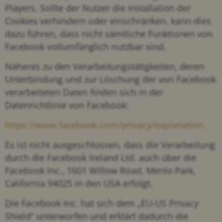
Players. Sollte der Nutzer die Installation der
Cookies verhindern oder einschränken, kann dies
dazu führen, dass nicht sämtliche Funktionen von
Facebook vollumfänglich nutzbar sind.
Näheres zu den Verarbeitungstätigkeiten, deren
Unterbindung und zur Löschung der von Facebook
verarbeiteten Daten finden sich in der
Datenrichtlinie von Facebook:
https://www.facebook.com/privacy/explanation
Es ist nicht ausgeschlossen, dass die Verarbeitung
durch die Facebook Ireland Ltd. auch über die
Facebook Inc., 1601 Willow Road, Menlo Park,
California 94025 in den USA erfolgt.
Die Facebook Inc. hat sich dem „EU-US Privacy
Shield“ unterworfen und erklärt dadurch die