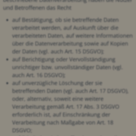
und Betroffenen das Recht
auf Bestätigung, ob sie betreffende Daten
verarbeitet werden, auf Auskunft über die
verarbeiteten Daten, auf weitere Informationen
über die Datenverarbeitung sowie auf Kopien
der Daten (vgl. auch Art. 15 DSGVO);
auf Berichtigung oder Vervollständigung
unrichtiger bzw. unvollständiger Daten (vgl.
auch Art. 16 DSGVO);
auf unverzügliche Löschung der sie
betreffenden Daten (vgl. auch Art. 17 DSGVO),
oder, alternativ, soweit eine weitere
Verarbeitung gemäß Art. 17 Abs. 3 DSGVO
erforderlich ist, auf Einschränkung der
Verarbeitung nach Maßgabe von Art. 18
DSGVO;