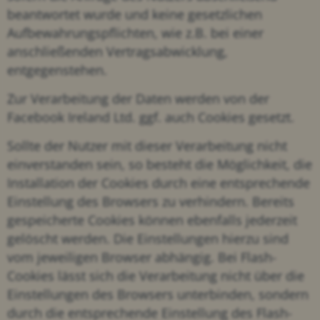
beantwortet wurde und keine gesetzlichen
Aufbewahrungspflichten, wie z.B. bei einer
anschließenden Vertragsabwicklung,
entgegenstehen.
Zur Verarbeitung der Daten werden von der
Facebook Ireland Ltd. ggf. auch Cookies gesetzt.
Sollte der Nutzer mit dieser Verarbeitung nicht
einverstanden sein, so besteht die Möglichkeit, die
Installation der Cookies durch eine entsprechende
Einstellung des Browsers zu verhindern. Bereits
gespeicherte Cookies können ebenfalls jederzeit
gelöscht werden. Die Einstellungen hierzu sind
vom jeweiligen Browser abhängig. Bei Flash-
Cookies lässt sich die Verarbeitung nicht über die
Einstellungen des Browsers unterbinden, sondern
durch die entsprechende Einstellung des Flash-