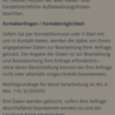
ist. Hierbei müssen wir aber steuer- und
handelsrechtliche Aufbewahrungsfristen
beachten.
Kontaktanfragen / Kontaktmöglichkeit
Sofern Sie per Kontaktformular oder E-Mail mit
uns in Kontakt treten, werden die dabei von Ihnen
angegebenen Daten zur Bearbeitung Ihrer Anfrage
genutzt. Die Angabe der Daten ist zur Bearbeitung
und Beantwortung Ihre Anfrage erforderlich –
ohne deren Bereitstellung können wir Ihre Anfrage
nicht oder allenfalls eingeschränkt beantworten.
Rechtsgrundlage für diese Verarbeitung ist Art. 6
Abs. 1 lit. b) DSGVO.
Ihre Daten werden gelöscht, sofern Ihre Anfrage
abschließend beantwortet worden ist und der
Löschung keine gesetzlichen