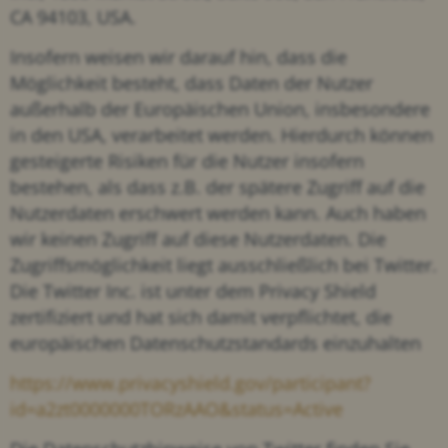
CA 94103, USA.
Insofern weisen wir darauf hin, dass die
Möglichkeit besteht, dass Daten der Nutzer
außerhalb der Europäischen Union, insbesondere
in den USA, verarbeitet werden. Hierdurch können
gesteigerte Risiken für die Nutzer insofern
bestehen, als dass z.B. der spätere Zugriff auf die
Nutzerdaten erschwert werden kann. Auch haben
wir keinen Zugriff auf diese Nutzerdaten. Die
Zugriffsmöglichkeit liegt ausschließlich bei Twitter.
Die Twitter Inc. ist unter dem Privacy Shield
zertifiziert und hat sich damit verpflichtet, die
europäischen Datenschutzstandards einzuhalten
https://www.privacyshield.gov/participant?
id=a2zt0000000TORzAAO&status=Active