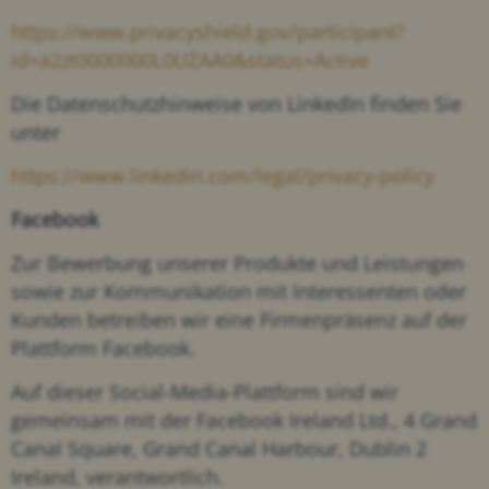
https://www.privacyshield.gov/participant?
id=a2zt0000000L0UZAA0&status=Active
Die Datenschutzhinweise von LinkedIn finden Sie
unter
https://www.linkedin.com/legal/privacy-policy
Facebook
Zur Bewerbung unserer Produkte und Leistungen
sowie zur Kommunikation mit Interessenten oder
Kunden betreiben wir eine Firmenpräsenz auf der
Plattform Facebook.
Auf dieser Social-Media-Plattform sind wir
gemeinsam mit der Facebook Ireland Ltd., 4 Grand
Canal Square, Grand Canal Harbour, Dublin 2
Ireland, verantwortlich.