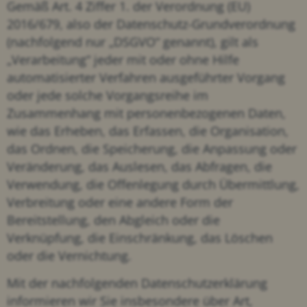
Gemäß Art. 4 Ziffer 1. der Verordnung (EU)
2016/679, also der Datenschutz-Grundverordnung
(nachfolgend nur „DSGVO“ genannt), gilt als
„Verarbeitung“ jeder mit oder ohne Hilfe
automatisierter Verfahren ausgeführter Vorgang
oder jede solche Vorgangsreihe im
Zusammenhang mit personenbezogenen Daten,
wie das Erheben, das Erfassen, die Organisation,
das Ordnen, die Speicherung, die Anpassung oder
Veränderung, das Auslesen, das Abfragen, die
Verwendung, die Offenlegung durch Übermittlung,
Verbreitung oder eine andere Form der
Bereitstellung, den Abgleich oder die
Verknüpfung, die Einschränkung, das Löschen
oder die Vernichtung.
Mit der nachfolgenden Datenschutzerklärung
informieren wir Sie insbesondere über Art,