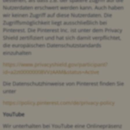
Nutzerdaten erschwert werden kann. Auch haben
wir keinen Zugriff auf diese Nutzerdaten. Die
Zugriffsmöglichkeit liegt ausschließlich bei
Pinterest. Die Pinterest Inc. ist unter dem Privacy
Shield zertifiziert und hat sich damit verpflichtet,
die europäischen Datenschutzstandards
einzuhalten
https://www.privacyshield.gov/participant?
id=a2zt00000008VVzAAM&status=Active
Die Datenschutzhinweise von Pinterest finden Sie
unter
https://policy.pinterest.com/de/privacy-policy
YouTube
Wir unterhalten bei YouTube eine Onlinepräsenz