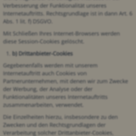
Verbesserung der Funktionalität unseres
Internetauftritts. Rechtsgrundlage ist in dann Art. 6
Abs. 1 lit. f) DSGVO.
Mit Schließen Ihres Internet-Browsers werden
diese Session-Cookies gelöscht.
b) Drittanbieter-Cookies
Gegebenenfalls werden mit unserem
Internetauftritt auch Cookies von
Partnerunternehmen, mit denen wir zum Zwecke
der Werbung, der Analyse oder der
Funktionalitäten unseres Internetauftritts
zusammenarbeiten, verwendet.
Die Einzelheiten hierzu, insbesondere zu den
Zwecken und den Rechtsgrundlagen der
Verarbeitung solcher Drittanbieter-Cookies,