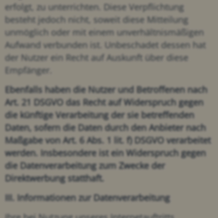
erfolgt, zu unterrichten. Diese Verpflichtung
besteht jedoch nicht, soweit diese Mitteilung
unmöglich oder mit einem unverhältnismäßigen
Aufwand verbunden ist. Unbeschadet dessen hat
der Nutzer ein Recht auf Auskunft über diese
Empfänger.
Ebenfalls haben die Nutzer und Betroffenen nach
Art. 21 DSGVO das Recht auf Widerspruch gegen
die künftige Verarbeitung der sie betreffenden
Daten, sofern die Daten durch den Anbieter nach
Maßgabe von Art. 6 Abs. 1 lit. f) DSGVO verarbeitet
werden. Insbesondere ist ein Widerspruch gegen
die Datenverarbeitung zum Zwecke der
Direktwerbung statthaft.
III. Informationen zur Datenverarbeitung
Ihre bei Nutzung unseres Internetauftritts