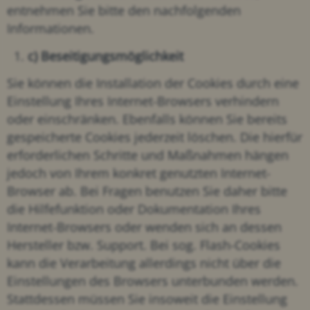
entnehmen Sie bitte den nachfolgenden
Informationen.
c) Beseitigungsmöglichkeit
Sie können die Installation der Cookies durch eine
Einstellung Ihres Internet-Browsers verhindern
oder einschränken. Ebenfalls können Sie bereits
gespeicherte Cookies jederzeit löschen. Die hierfür
erforderlichen Schritte und Maßnahmen hängen
jedoch von Ihrem konkret genutzten Internet-
Browser ab. Bei Fragen benutzen Sie daher bitte
die Hilfefunktion oder Dokumentation Ihres
Internet-Browsers oder wenden sich an dessen
Hersteller bzw. Support. Bei sog. Flash-Cookies
kann die Verarbeitung allerdings nicht über die
Einstellungen des Browsers unterbunden werden.
Stattdessen müssen Sie insoweit die Einstellung