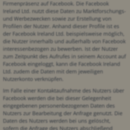
Firmenpräsenz auf Facebook. Die Facebook
Ireland Ltd. nutzt diese Daten zu Marktforschungs-
und Werbezwecken sowie zur Erstellung von
Profilen der Nutzer. Anhand dieser Profile ist es
der Facebook Ireland Ltd. beispielsweise möglich,
die Nutzer innerhalb und außerhalb von Facebook
interessenbezogen zu bewerben. Ist der Nutzer
zum Zeitpunkt des Aufrufes in seinem Account auf
Facebook eingeloggt, kann die Facebook Ireland
Ltd. zudem die Daten mit dem jeweiligen
Nutzerkonto verknüpfen.
Im Falle einer Kontaktaufnahme des Nutzers über
Facebook werden die bei dieser Gelegenheit
eingegebenen personenbezogenen Daten des
Nutzers zur Bearbeitung der Anfrage genutzt. Die
Daten des Nutzers werden bei uns gelöscht,
sofern die Anfrage des Nutzers abschließend