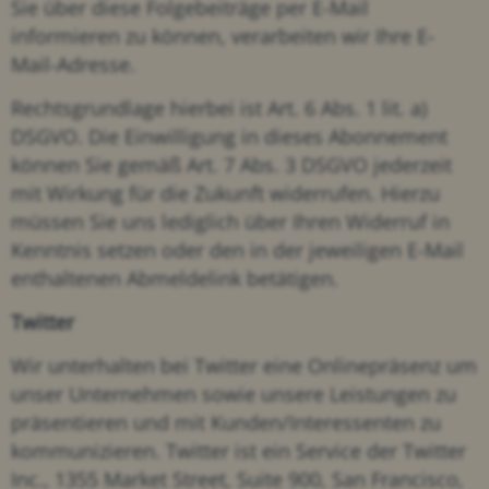
Sie über diese Folgebeiträge per E-Mail
informieren zu können, verarbeiten wir Ihre E-
Mail-Adresse.
Rechtsgrundlage hierbei ist Art. 6 Abs. 1 lit. a)
DSGVO. Die Einwilligung in dieses Abonnement
können Sie gemäß Art. 7 Abs. 3 DSGVO jederzeit
mit Wirkung für die Zukunft widerrufen. Hierzu
müssen Sie uns lediglich über Ihren Widerruf in
Kenntnis setzen oder den in der jeweiligen E-Mail
enthaltenen Abmeldelink betätigen.
Twitter
Wir unterhalten bei Twitter eine Onlinepräsenz um
unser Unternehmen sowie unsere Leistungen zu
präsentieren und mit Kunden/Interessenten zu
kommunizieren. Twitter ist ein Service der Twitter
Inc., 1355 Market Street, Suite 900, San Francisco,