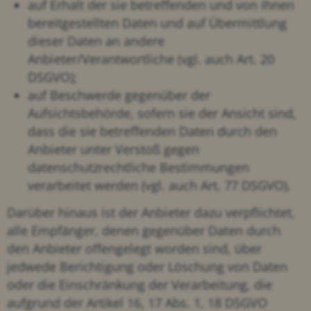
auf Erhalt der sie betreffenden und von ihnen
bereitgestellten Daten und auf Übermittlung
dieser Daten an andere
Anbieter/Verantwortliche (vgl. auch Art. 20
DSGVO);
auf Beschwerde gegenüber der
Aufsichtsbehörde, sofern sie der Ansicht sind,
dass die sie betreffenden Daten durch den
Anbieter unter Verstoß gegen
datenschutzrechtliche Bestimmungen
verarbeitet werden (vgl. auch Art. 77 DSGVO).
Darüber hinaus ist der Anbieter dazu verpflichtet,
alle Empfänger, denen gegenüber Daten durch
den Anbieter offengelegt worden sind, über
jedwede Berichtigung oder Löschung von Daten
oder die Einschränkung der Verarbeitung, die
aufgrund der Artikel 16, 17 Abs. 1, 18 DSGVO