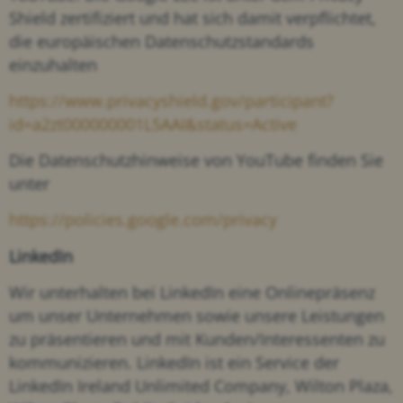
Shield zertifiziert und hat sich damit verpflichtet,
die europäischen Datenschutzstandards
einzuhalten
https://www.privacyshield.gov/participant?
id=a2zt000000001L5AAI&status=Active
Die Datenschutzhinweise von YouTube finden Sie
unter
https://policies.google.com/privacy
LinkedIn
Wir unterhalten bei LinkedIn eine Onlinepräsenz
um unser Unternehmen sowie unsere Leistungen
zu präsentieren und mit Kunden/Interessenten zu
kommunizieren. LinkedIn ist ein Service der
LinkedIn Ireland Unlimited Company, Wilton Plaza,