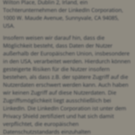
Wilton Place, Dublin 2, Irland, ein
Tochterunternehmen der LinkedIn Corporation,
1000 W. Maude Avenue, Sunnyvale, CA 94085,
USA.
Insofern weisen wir darauf hin, dass die
Möglichkeit besteht, dass Daten der Nutzer
außerhalb der Europäischen Union, insbesondere
in den USA, verarbeitet werden. Hierdurch können
gesteigerte Risiken für die Nutzer insofern
bestehen, als dass z.B. der spätere Zugriff auf die
Nutzerdaten erschwert werden kann. Auch haben
wir keinen Zugriff auf diese Nutzerdaten. Die
Zugriffsmöglichkeit liegt ausschließlich bei
LinkedIn. Die LinkedIn Corporation ist unter dem
Privacy Shield zertifiziert und hat sich damit
verpflichtet, die europäischen
Datenschutzstandards einzuhalten