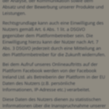
der Analyse, der Kommunikation sowie dem
Absatz und der Bewerbung unserer Produkte und
Leistungen.
Rechtsgrundlage kann auch eine Einwilligung des
Nutzers gemäß Art. 6 Abs. 1 lit. a DSGVO
gegenüber dem Plattformbetreiber sein. Die
Einwilligung hierzu kann der Nutzer nach Art. 7
Abs. 3 DSGVO jederzeit durch eine Mitteilung an
den Plattformbetreiber für die Zukunft widerrufen.
Bei dem Aufruf unseres Onlineauftritts auf der
Plattform Facebook werden von der Facebook
Ireland Ltd. als Betreiberin der Plattform in der EU
Daten des Nutzers (z.B. persönliche
Informationen, IP-Adresse etc.) verarbeitet.
Diese Daten des Nutzers dienen zu statistischen
Informationen über die Inanspruchnahme unserer