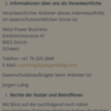
Informationen über uns als Verantwortliche
Verantwortlicher Anbieter dieses Internetauftritts
im datenschutzrechtlichen Sinne ist:
Meta Power Business
Eierbrechtstrasse 41
8053 Zürich
Schweiz
Telefon: +41 79 329 2849
E-Mail:
coaching@juergenlubig.com
Datenschutzbeauftragter beim Anbieter ist:
Jürgen Lubig
Rechte der Nutzer und Betroffenen
Mit Blick auf die nachfolgend noch näher
beschriebene Datenverarbeitung haben die Nutzer