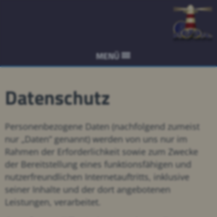
MENÜ
Datenschutz
Personenbezogene Daten (nachfolgend zumeist
nur „Daten“ genannt) werden von uns nur im
Rahmen der Erforderlichkeit sowie zum Zwecke
der Bereitstellung eines funktionsfähigen und
nutzerfreundlichen Internetauftritts, inklusive
seiner Inhalte und der dort angebotenen
Leistungen, verarbeitet.