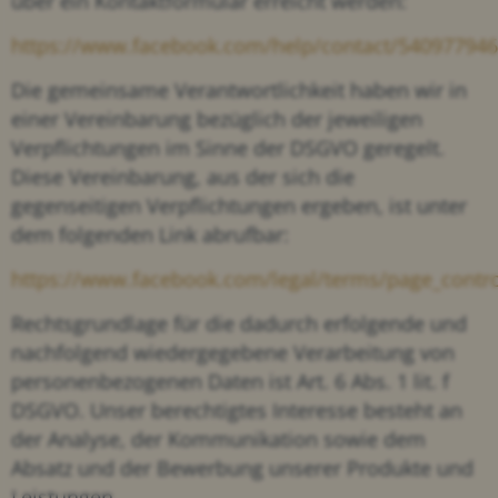
über ein Kontaktformular erreicht werden:
https://www.facebook.com/help/contact/54097794
Die gemeinsame Verantwortlichkeit haben wir in
einer Vereinbarung bezüglich der jeweiligen
Verpflichtungen im Sinne der DSGVO geregelt.
Diese Vereinbarung, aus der sich die
gegenseitigen Verpflichtungen ergeben, ist unter
dem folgenden Link abrufbar:
https://www.facebook.com/legal/terms/page_cont
Rechtsgrundlage für die dadurch erfolgende und
nachfolgend wiedergegebene Verarbeitung von
personenbezogenen Daten ist Art. 6 Abs. 1 lit. f
DSGVO. Unser berechtigtes Interesse besteht an
der Analyse, der Kommunikation sowie dem
Absatz und der Bewerbung unserer Produkte und
Leistungen.