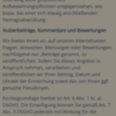
Aufbewahrungspflichten entgegenstehen, wie
bspw. bei einer sich etwaig anschließenden
Vertragsabwicklung.
Nutzerbeiträge, Kommentare und Bewertungen
Wir bieten Ihnen an, auf unseren Internetseiten
Fragen, Antworten, Meinungen oder Bewertungen,
nachfolgend nur „Beiträge genannt, zu
veröffentlichen. Sofern Sie dieses Angebot in
Anspruch nehmen, verarbeiten und
veröffentlichen wir Ihren Beitrag, Datum und
Uhrzeit der Einreichung sowie das von Ihnen ggf.
genutzte Pseudonym.
Rechtsgrundlage hierbei ist Art. 6 Abs. 1 lit. a)
DSGVO. Die Einwilligung können Sie gemäß Art. 7
Abs. 3 DSGVO jederzeit mit Wirkung für die