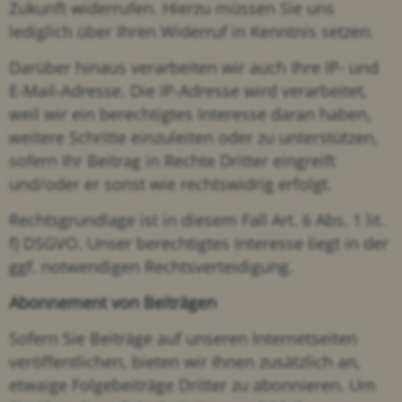
Zukunft widerrufen. Hierzu müssen Sie uns
lediglich über Ihren Widerruf in Kenntnis setzen.
Darüber hinaus verarbeiten wir auch Ihre IP- und
E-Mail-Adresse. Die IP-Adresse wird verarbeitet,
weil wir ein berechtigtes Interesse daran haben,
weitere Schritte einzuleiten oder zu unterstützen,
sofern Ihr Beitrag in Rechte Dritter eingreift
und/oder er sonst wie rechtswidrig erfolgt.
Rechtsgrundlage ist in diesem Fall Art. 6 Abs. 1 lit.
f) DSGVO. Unser berechtigtes Interesse liegt in der
ggf. notwendigen Rechtsverteidigung.
Abonnement von Beiträgen
Sofern Sie Beiträge auf unseren Internetseiten
veröffentlichen, bieten wir Ihnen zusätzlich an,
etwaige Folgebeiträge Dritter zu abonnieren. Um