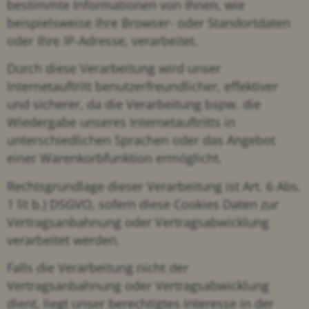
bestimmte Informationen von Ihnen, wie
beispielsweise Ihre Browser- oder Standortdaten
oder Ihre IP-Adresse, verarbeitet.
Durch diese Verarbeitung wird unser
Internetauftritt benutzerfreundlicher, effektiver
und sicherer, da die Verarbeitung bspw. die
Wiedergabe unseres Internetauftritts in
unterschiedlichen Sprachen oder das Angebot
einer Warenkorbfunktion ermöglicht.
Rechtsgrundlage dieser Verarbeitung ist Art. 6 Abs.
1 lit b.) DSGVO, sofern diese Cookies Daten zur
Vertragsanbahnung oder Vertragsabwicklung
verarbeitet werden.
Falls die Verarbeitung nicht der
Vertragsanbahnung oder Vertragsabwicklung
dient, liegt unser berechtigtes Interesse in der