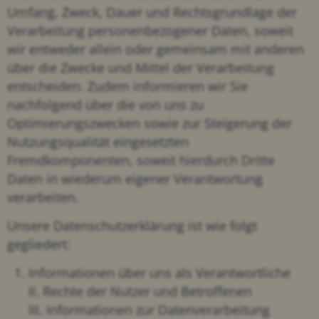
Umfang, Zweck, Dauer und Rechtsgrundlage der
Verarbeitung personenbezogener Daten, soweit
wir entweder allein oder gemeinsam mit anderen
über die Zwecke und Mittel der Verarbeitung
entscheiden. Zudem informieren wir Sie
nachfolgend über die von uns zu
Optimierungszwecken sowie zur Steigerung der
Nutzungsqualität eingesetzten
Fremdkomponenten, soweit hierdurch Dritte
Daten in wiederum eigener Verantwortung
verarbeiten.
Unsere Datenschutzerklärung ist wie folgt
gegliedert:
Informationen über uns als Verantwortliche
II. Rechte der Nutzer und Betroffenen
III. Informationen zur Datenverarbeitung