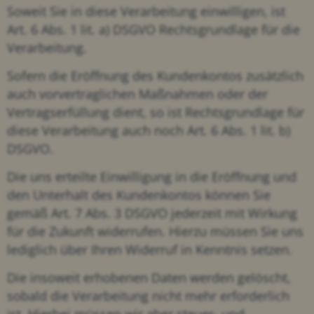
Soweit Sie in diese Verarbeitung einwilligen, ist
Art. 6 Abs. 1 lit. a) DSGVO Rechtsgrundlage für die
Verarbeitung.
Sofern die Eröffnung des Kundenkontos zusätzlich
auch vorvertraglichen Maßnahmen oder der
Vertragserfüllung dient, so ist Rechtsgrundlage für
diese Verarbeitung auch noch Art. 6 Abs. 1 lit. b)
DSGVO.
Die uns erteilte Einwilligung in die Eröffnung und
den Unterhalt des Kundenkontos können Sie
gemäß Art. 7 Abs. 3 DSGVO jederzeit mit Wirkung
für die Zukunft widerrufen. Hierzu müssen Sie uns
lediglich über Ihren Widerruf in Kenntnis setzen.
Die insoweit erhobenen Daten werden gelöscht,
sobald die Verarbeitung nicht mehr erforderlich