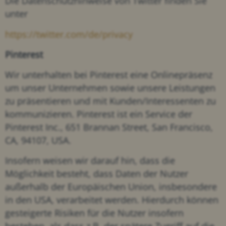
Die Datenschutzhinweise von Twitter finden Sie
unter
https://twitter.com/de/privacy
Pinterest
Wir unterhalten bei Pinterest eine Onlinepräsenz
um unser Unternehmen sowie unsere Leistungen
zu präsentieren und mit Kunden/Interessenten zu
kommunizieren. Pinterest ist ein Service der
Pinterest Inc., 651 Brannan Street, San Francisco,
CA, 94107, USA.
Insofern weisen wir darauf hin, dass die
Möglichkeit besteht, dass Daten der Nutzer
außerhalb der Europäischen Union, insbesondere
in den USA, verarbeitet werden. Hierdurch können
gesteigerte Risiken für die Nutzer insofern
bestehen, als dass z.B. der spätere Zugriff auf die