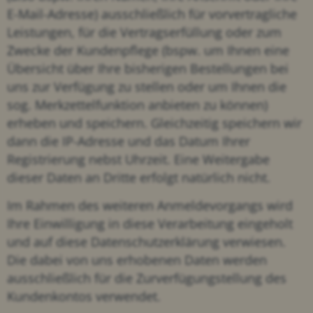
E-Mail-Adresse) ausschließlich für vorvertragliche
Leistungen, für die Vertragserfüllung oder zum
Zwecke der Kundenpflege (bspw. um Ihnen eine
Übersicht über Ihre bisherigen Bestellungen bei
uns zur Verfügung zu stellen oder um Ihnen die
sog. Merkzettelfunktion anbieten zu können)
erheben und speichern. Gleichzeitig speichern wir
dann die IP-Adresse und das Datum Ihrer
Registrierung nebst Uhrzeit. Eine Weitergabe
dieser Daten an Dritte erfolgt natürlich nicht.
Im Rahmen des weiteren Anmeldevorgangs wird
Ihre Einwilligung in diese Verarbeitung eingeholt
und auf diese Datenschutzerklärung verwiesen.
Die dabei von uns erhobenen Daten werden
ausschließlich für die Zurverfügungstellung des
Kundenkontos verwendet.