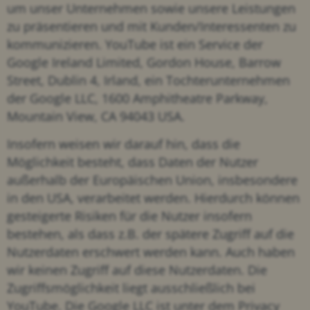
um unser Unternehmen sowie unsere Leistungen
zu präsentieren und mit Kunden/Interessenten zu
kommunizieren. YouTube ist ein Service der
Google Ireland Limited, Gordon House, Barrow
Street, Dublin 4, Irland, ein Tochterunternehmen
der Google LLC, 1600 Amphitheatre Parkway,
Mountain View, CA 94043 USA.
Insofern weisen wir darauf hin, dass die
Möglichkeit besteht, dass Daten der Nutzer
außerhalb der Europäischen Union, insbesondere
in den USA, verarbeitet werden. Hierdurch können
gesteigerte Risiken für die Nutzer insofern
bestehen, als dass z.B. der spätere Zugriff auf die
Nutzerdaten erschwert werden kann. Auch haben
wir keinen Zugriff auf diese Nutzerdaten. Die
Zugriffsmöglichkeit liegt ausschließlich bei
YouTube. Die Google LLC ist unter dem Privacy