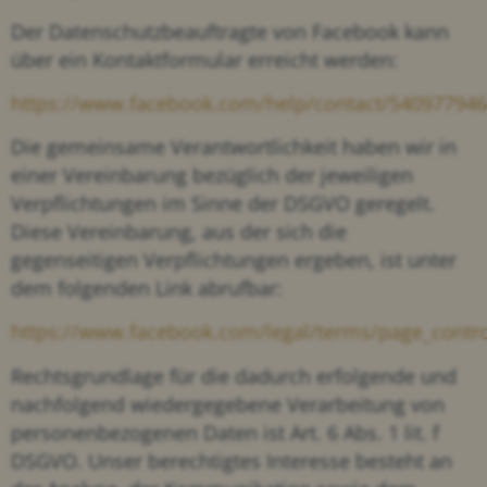
Der Datenschutzbeauftragte von Facebook kann
über ein Kontaktformular erreicht werden:
https://www.facebook.com/help/contact/54097794
Die gemeinsame Verantwortlichkeit haben wir in
einer Vereinbarung bezüglich der jeweiligen
Verpflichtungen im Sinne der DSGVO geregelt.
Diese Vereinbarung, aus der sich die
gegenseitigen Verpflichtungen ergeben, ist unter
dem folgenden Link abrufbar:
https://www.facebook.com/legal/terms/page_cont
Rechtsgrundlage für die dadurch erfolgende und
nachfolgend wiedergegebene Verarbeitung von
personenbezogenen Daten ist Art. 6 Abs. 1 lit. f
DSGVO. Unser berechtigtes Interesse besteht an