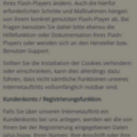
Ihres Flash-Players ändern. Auch die hierfür
erforderlichen Schritte und Maßnahmen hängen
von Ihrem konkret genutzten Flash-Player ab. Bei
Fragen benutzen Sie daher bitte ebenso die
Hilfefunktion oder Dokumentation Ihres Flash-
Players oder wenden sich an den Hersteller bzw.
Benutzer-Support.
Sollten Sie die Installation der Cookies verhindern
oder einschränken, kann dies allerdings dazu
führen, dass nicht sämtliche Funktionen unseres
Internetauftritts vollumfänglich nutzbar sind.
Kundenkonto / Registrierungsfunktion
Falls Sie über unseren Internetauftritt ein
Kundenkonto bei uns anlegen, werden wir die von
Ihnen bei der Registrierung eingegebenen Daten
(also bspw. Ihren Namen, Ihre Anschrift oder Ihre