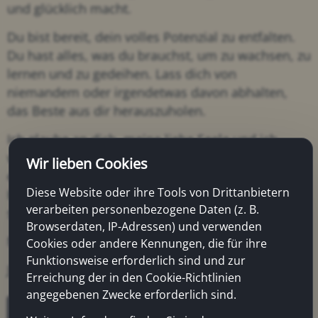
und glücklich macht.
Du bist bereit, dein volles Potenzial zu entfalten.
Du hast alles, was du brauchst, um zu wachsen, zu
lernen und zu gedeihen. Lass dich von
niemandem oder irgendetwas davon abhalten,
das Beste aus dir herauszuholen.
Ich glaube an dich, meine liebe Seele und ich
weiß, dass du in der Lage bist, Großes zu
Wir lieben Cookies
erreichen. Vertraue dir selbst, folge deinem
Diese Website oder ihre Tools von Drittanbietern
Herzen und gehe mutig voran. Du wirst erstaunt
verarbeiten personenbezogene Daten (z. B.
sein, wozu du fähig bist.
Browserdaten, IP-Adressen) und verwenden
Mit all meiner Liebe und Unterstützung,
Cookies oder andere Kennungen, die für ihre
Funktionsweise erforderlich sind und zur
Jürgen
Erreichung der in den Cookie-Richtlinien
angegebenen Zwecke erforderlich sind.
Zurück