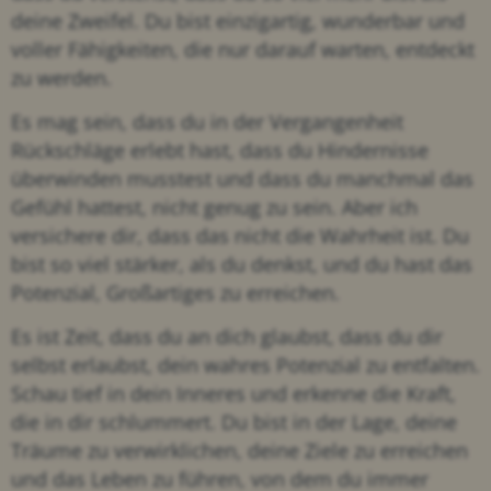
deine Zweifel. Du bist einzigartig, wunderbar und
voller Fähigkeiten, die nur darauf warten, entdeckt
zu werden.
Es mag sein, dass du in der Vergangenheit
Rückschläge erlebt hast, dass du Hindernisse
überwinden musstest und dass du manchmal das
Gefühl hattest, nicht genug zu sein. Aber ich
versichere dir, dass das nicht die Wahrheit ist. Du
bist so viel stärker, als du denkst, und du hast das
Potenzial, Großartiges zu erreichen.
Es ist Zeit, dass du an dich glaubst, dass du dir
selbst erlaubst, dein wahres Potenzial zu entfalten.
Schau tief in dein Inneres und erkenne die Kraft,
die in dir schlummert. Du bist in der Lage, deine
Träume zu verwirklichen, deine Ziele zu erreichen
und das Leben zu führen, von dem du immer