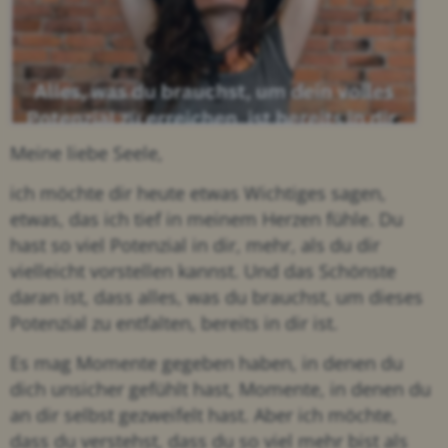
Meine liebe Seele,
ich möchte dir heute etwas Wichtiges sagen,
etwas, das ich tief in meinem Herzen fühle. Du
hast so viel Potenzial in dir, mehr, als du dir
vielleicht vorstellen kannst. Und das Schönste
daran ist, dass alles, was du brauchst, um dieses
Potenzial zu entfalten, bereits in dir ist.
Es mag Momente gegeben haben, in denen du
dich unsicher gefühlt hast, Momente, in denen du
an dir selbst gezweifelt hast. Aber ich möchte,
dass du verstehst, dass du so viel mehr bist als