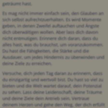
geträumt hast.
Es mag nicht immer einfach sein, den Glauben an
sich selbst aufrechtzuerhalten. Es wird Momente
geben, in denen Zweifel auftauchen und Ängste
dich überwältigen wollen. Aber lass dich davon
nicht entmutigen. Erinnere dich daran, dass du
alles hast, was du brauchst, um voranzukommen.
Du hast die Fähigkeiten, die Stärke und die
Ausdauer, um jedes Hindernis zu überwinden und
deine Ziele zu erreichen.
Versuche, dich jeden Tag daran zu erinnern, dass
du einzigartig und wertvoll bist. Du hast so viel zu
bieten und die Welt wartet darauf, dein Potenzial
zu sehen. Lass deine Leidenschaft, deine Träume
und deine Ziele dein Antrieb sein. Vertraue
deinem Herzen und gehe den Weg, der dich erfüllt