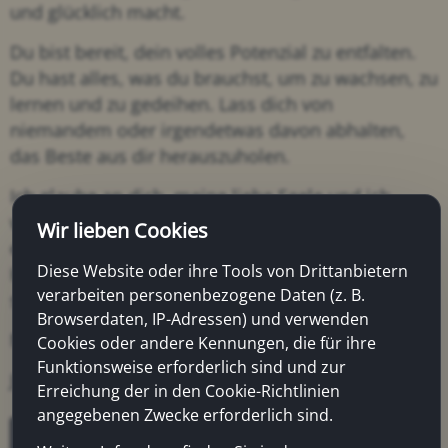
und glücklich macht.
Du bist bereit, dein volles Potenzial zu entfalten.
Du hast alles, was du brauchst, um zu wachsen, zu
lernen und zu gedeihen. Lass dich von
niemandem oder irgendetwas davon abhalten,
das Beste aus dir herauszuholen.
Ich glaube an dich, meine liebe Seele und ich
weiß, dass du in der Lage bist, Großes zu
Wir lieben Cookies
erreichen. Vertraue dir selbst, folge deinem
Diese Website oder ihre Tools von Drittanbietern
Herzen und gehe mutig voran. Du wirst erstaunt
verarbeiten personenbezogene Daten (z. B.
sein, wozu du fähig bist.
Browserdaten, IP-Adressen) und verwenden
Mit all meiner Liebe und Unterstützung,
Cookies oder andere Kennungen, die für ihre
Funktionsweise erforderlich sind und zur
Jürgen
Erreichung der in den Cookie-Richtlinien
angegebenen Zwecke erforderlich sind.
Zurück