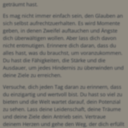
geträumt hast.
Es mag nicht immer einfach sein, den Glauben an
sich selbst aufrechtzuerhalten. Es wird Momente
geben, in denen Zweifel auftauchen und Ängste
dich überwältigen wollen. Aber lass dich davon
nicht entmutigen. Erinnere dich daran, dass du
alles hast, was du brauchst, um voranzukommen.
Du hast die Fähigkeiten, die Stärke und die
Ausdauer, um jedes Hindernis zu überwinden und
deine Ziele zu erreichen.
Versuche, dich jeden Tag daran zu erinnern, dass
du einzigartig und wertvoll bist. Du hast so viel zu
bieten und die Welt wartet darauf, dein Potenzial
zu sehen. Lass deine Leidenschaft, deine Träume
und deine Ziele dein Antrieb sein. Vertraue
deinem Herzen und gehe den Weg, der dich erfüllt