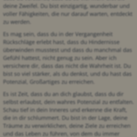
deine Zweifel. Du bist einzigartig, wunderbar und
voller Fähigkeiten, die nur darauf warten, entdeckt
zu werden.
Es mag sein, dass du in der Vergangenheit
Rückschläge erlebt hast, dass du Hindernisse
überwinden musstest und dass du manchmal das
Gefühl hattest, nicht genug zu sein. Aber ich
versichere dir, dass das nicht die Wahrheit ist. Du
bist so viel stärker, als du denkst, und du hast das
Potenzial, Großartiges zu erreichen.
Es ist Zeit, dass du an dich glaubst, dass du dir
selbst erlaubst, dein wahres Potenzial zu entfalten.
Schau tief in dein Inneres und erkenne die Kraft,
die in dir schlummert. Du bist in der Lage, deine
Träume zu verwirklichen, deine Ziele zu erreichen
und das Leben zu führen, von dem du immer