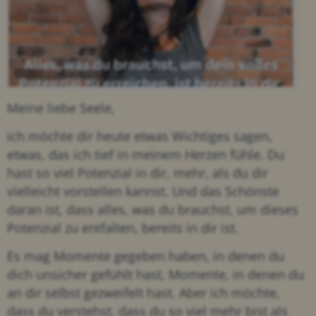
Meine liebe Seele,
ich möchte dir heute etwas Wichtiges sagen,
etwas, das ich tief in meinem Herzen fühle. Du
hast so viel Potenzial in dir, mehr, als du dir
vielleicht vorstellen kannst. Und das Schönste
daran ist, dass alles, was du brauchst, um dieses
Potenzial zu entfalten, bereits in dir ist.
Es mag Momente gegeben haben, in denen du
dich unsicher gefühlt hast, Momente, in denen du
an dir selbst gezweifelt hast. Aber ich möchte,
dass du verstehst, dass du so viel mehr bist als