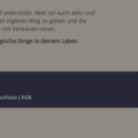
unterstützt. Aber sei auch aktiv und
nen eigenen Weg zu gehen und die
e mit Vertrauen voran.
agische Dinge in deinem Leben
schluss
|
AGB