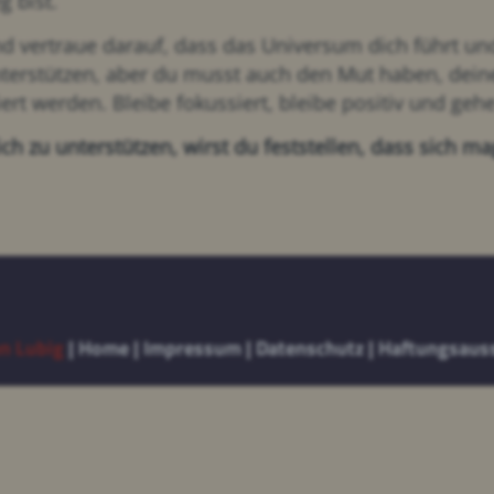
g bist.
d vertraue darauf, dass das Universum dich führt und 
terstützen, aber du musst auch den Mut haben, dei
iert werden. Bleibe fokussiert, bleibe positiv und geh
 zu unterstützen, wirst du feststellen, dass sich m
n Lubig
|
Home
|
Impressum
|
Datenschutz
|
Haftungsaus