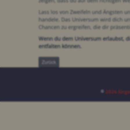
zeigen, dass du auf dem richtigen We
Lass los von Zweifeln und Ängsten un
handele. Das Universum wird dich un
Chancen zu ergreifen, die dir präsent
Wenn du dem Universum erlaubst, dich
entfalten können.
Zurück
©
2024 Jürge