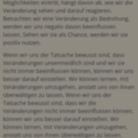
Möglichkeiten eintritt, hängt davon ab, wie wir die
Veränderung sehen und darauf reagieren.
Betrachten wir eine Veränderung als Bedrohung,
werden wir uns negativ davon beeinflussen
lassen. Sehen wir sie als Chance, werden wir sie
positiv nutzen.
Wenn wir uns der Tatsache bewusst sind, dass
Veränderungen unvermeidlich sind und wir sie
nicht immer beeinflussen können, können wir uns
besser darauf einstellen. Wir können lernen, mit
Veränderungen umzugehen, anstatt uns von ihnen
überwältigen zu lassen. Wenn wir uns der
Tatsache bewusst sind, dass wir die
Veränderungen nicht immer beeinflussen können,
können wir uns besser darauf einstellen. Wir
können lernen, mit Veränderungen umzugehen,
anstatt uns von ihnen überwältigen zu lassen.