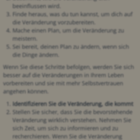
beeinflussen wird.
Finde heraus, was du tun kannst, um dich auf
die Veränderung vorzubereiten.
Mache einen Plan, um die Veränderung zu
meistern.
Sei bereit, deinen Plan zu ändern, wenn sich
die Dinge ändern.
Wenn Sie diese Schritte befolgen, werden Sie sich
besser auf die Veränderungen in Ihrem Leben
vorbereiten und sie mit mehr Selbstvertrauen
angehen können.
Identifizieren Sie die Veränderung, die kommt
Stellen Sie sicher, dass Sie die bevorstehende
Veränderung wirklich verstehen. Nehmen Sie
sich Zeit, um sich zu informieren und zu
recherchieren. Wenn Sie die Veränderung