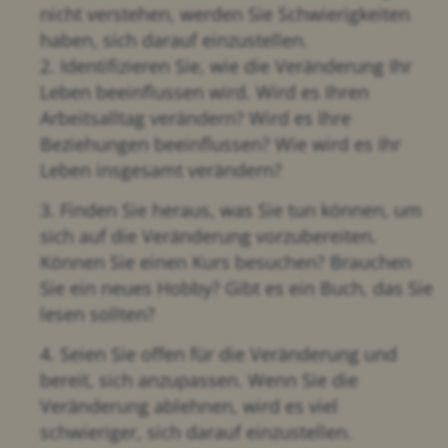
nicht verstehen, werden Sie Schwierigkeiten
haben, sich darauf einzustellen.
2. Identifizieren Sie, wie die Veränderung Ihr
Leben beeinflussen wird. Wird es Ihren
Arbeitsalltag verändern? Wird es Ihre
Beziehungen beeinflussen? Wie wird es Ihr
Leben insgesamt verändern?
3. Finden Sie heraus, was Sie tun können, um
sich auf die Veränderung vorzubereiten.
Können Sie einen Kurs besuchen? Brauchen
Sie ein neues Hobby? Gibt es ein Buch, das Sie
lesen sollten?
4. Seien Sie offen für die Veränderung und
bereit, sich anzupassen. Wenn Sie die
Veränderung ablehnen, wird es viel
schwieriger, sich darauf einzustellen.