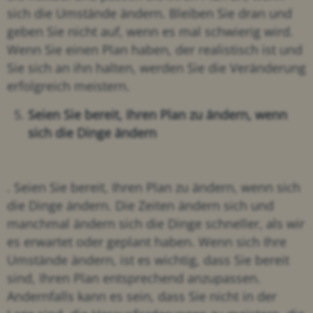
sich die Umstände ändern. Bleiben Sie dran und
geben Sie nicht auf, wenn es mal schwierig wird.
Wenn Sie einen Plan haben, der realistisch ist und
Sie sich an ihn halten, werden Sie die Veränderung
erfolgreich meistern.
Seien Sie bereit, Ihren Plan zu ändern, wenn
sich die Dinge ändern
. Seien Sie bereit, Ihren Plan zu ändern, wenn sich
die Dinge ändern. Die Zeiten ändern sich und
manchmal ändern sich die Dinge schneller, als wir
es erwartet oder geplant haben. Wenn sich Ihre
Umstände ändern, ist es wichtig, dass Sie bereit
sind, Ihren Plan entsprechend anzupassen.
Andernfalls kann es sein, dass Sie nicht in der