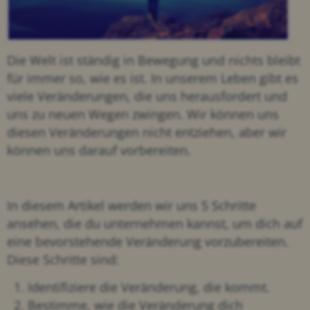
Die Welt ist ständig in Bewegung und nichts bleibt
für immer so, wie es ist. In unserem Leben gibt es
viele Veränderungen, die uns herausfordert und
uns zu neuen Wegen zwingen. Wir können uns
diesen Veränderungen nicht entziehen, aber wir
können uns darauf vorbereiten.
In diesem Artikel werden wir uns 5 Schritte
ansehen, die du unternehmen kannst, um dich auf
eine bevorstehende Veränderung vorzubereiten.
Diese Schritte sind:
Identifiziere die Veränderung, die kommt.
Bestimme, wie die Veränderung dich