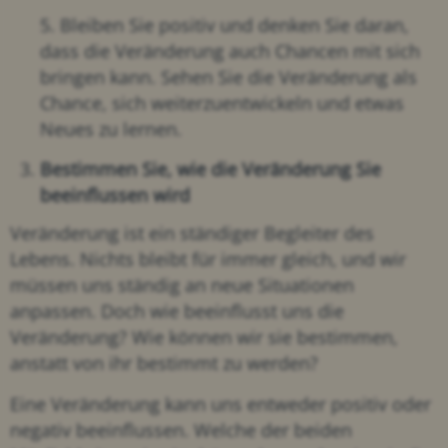
5. Bleiben Sie positiv und denken Sie daran,
dass die Veränderung auch Chancen mit sich
bringen kann. Sehen Sie die Veränderung als
Chance, sich weiterzuentwickeln und etwas
Neues zu lernen.
Bestimmen Sie, wie die Veränderung Sie
beeinflussen wird
Veränderung ist ein ständiger Begleiter des
Lebens. Nichts bleibt für immer gleich, und wir
müssen uns ständig an neue Situationen
anpassen. Doch wie beeinflusst uns die
Veränderung? Wie können wir sie bestimmen,
anstatt von ihr bestimmt zu werden?
Eine Veränderung kann uns entweder positiv oder
negativ beeinflussen. Welche der beiden