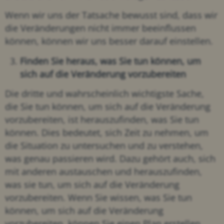
Wenn wir uns der Tatsache bewusst sind, dass wir
die Veränderungen nicht immer beeinflussen
können, können wir uns besser darauf einstellen.
Finden Sie heraus, was Sie tun können, um
sich auf die Veränderung vorzubereiten
Die dritte und wahrscheinlich wichtigste Sache,
die Sie tun können, um sich auf die Veränderung
vorzubereiten, ist herauszufinden, was Sie tun
können. Dies bedeutet, sich Zeit zu nehmen, um
die Situation zu untersuchen und zu verstehen,
was genau passieren wird. Dazu gehört auch, sich
mit anderen austauschen und herauszufinden,
was sie tun, um sich auf die Veränderung
vorzubereiten. Wenn Sie wissen, was Sie tun
können, um sich auf die Veränderung
vorzubereiten, können Sie einen Plan erstellen