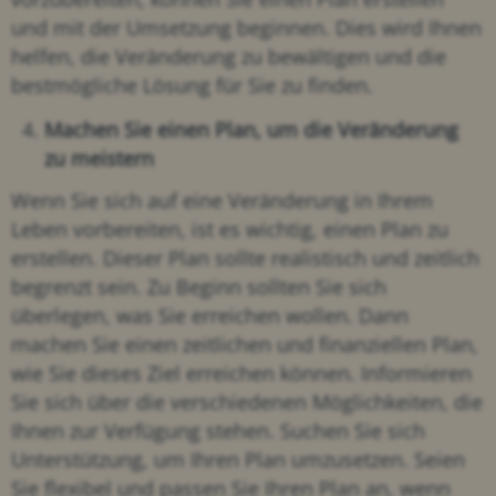
und mit der Umsetzung beginnen. Dies wird Ihnen
helfen, die Veränderung zu bewältigen und die
bestmögliche Lösung für Sie zu finden.
Machen Sie einen Plan, um die Veränderung
zu meistern
Wenn Sie sich auf eine Veränderung in Ihrem
Leben vorbereiten, ist es wichtig, einen Plan zu
erstellen. Dieser Plan sollte realistisch und zeitlich
begrenzt sein. Zu Beginn sollten Sie sich
überlegen, was Sie erreichen wollen. Dann
machen Sie einen zeitlichen und finanziellen Plan,
wie Sie dieses Ziel erreichen können. Informieren
Sie sich über die verschiedenen Möglichkeiten, die
Ihnen zur Verfügung stehen. Suchen Sie sich
Unterstützung, um Ihren Plan umzusetzen. Seien
Sie flexibel und passen Sie Ihren Plan an, wenn