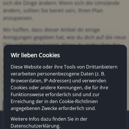
sich die Dinge ändern: Wenn sich die Umstände
ändern, sollten Sie bereit sein, Ihren Plan
anzupassen.
Wir hoffen, dass dieser Artikel dir einige
Anregungen gegeben hat, wie du dich auf die neue
Zeit vorbereiten kannst. Wenn du mehr über das
Thema erfahren möchtest, kannst du unseren
Wir lieben Cookies
kostenlosen Leitfaden herunterladen. Darin
findest du weitere Tipps und Tricks, wie du dich
Diese Website oder ihre Tools von Drittanbietern
verarbeiten personenbezogene Daten (z. B.
auf die neue Zeit vorbereiten kannst. Wir
Browserdaten, IP-Adressen) und verwenden
wünschen dir viel Erfolg beim Aufbau deiner
Cookies oder andere Kennungen, die für ihre
neuen Zukunft!
Funktionsweise erforderlich sind und zur
Erreichung der in den Cookie-Richtlinien
Zurück
angegebenen Zwecke erforderlich sind.
Weitere Infos dazu finden Sie in der
Datenschutzerklärung.