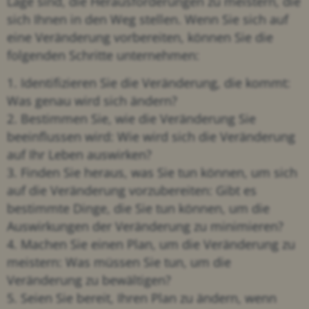
Lage sind, die Herausforderungen zu meistern, die
sich Ihnen in den Weg stellen. Wenn Sie sich auf
eine Veränderung vorbereiten, können Sie die
folgenden Schritte unternehmen:
1. Identifizieren Sie die Veränderung, die kommt:
Was genau wird sich ändern?
2. Bestimmen Sie, wie die Veränderung Sie
beeinflussen wird: Wie wird sich die Veränderung
auf Ihr Leben auswirken?
3. Finden Sie heraus, was Sie tun können, um sich
auf die Veränderung vorzubereiten: Gibt es
bestimmte Dinge, die Sie tun können, um die
Auswirkungen der Veränderung zu minimieren?
4. Machen Sie einen Plan, um die Veränderung zu
meistern: Was müssen Sie tun, um die
Veränderung zu bewältigen?
5. Seien Sie bereit, Ihren Plan zu ändern, wenn